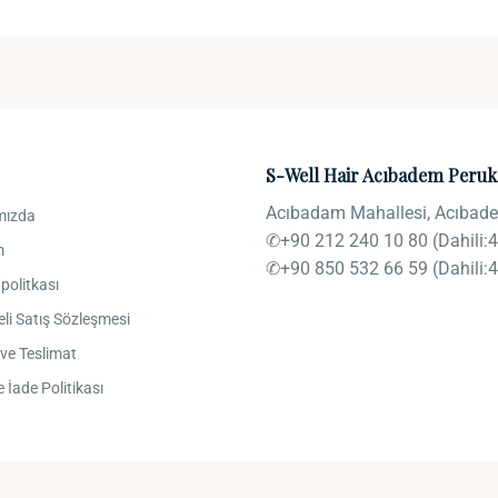
S-Well Hair Acıbadem Peruk
Acıbadam Mahallesi, Acıbade
mızda
✆+90 212 240 10 80 (Dahili:4
m
✆+90 850 532 66 59 (Dahili:4
k politkası
li Satış Sözleşmesi
ve Teslimat
e İade Politikası