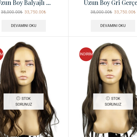
zun Boy Balyajlı ...
Uzun Boy Gri Gerçe.
38,000.00
₺
33,750.00
₺
38,000.00
₺
33,750.00
₺
DEVAMINI OKU
DEVAMINI OKU
İM
İNDİRİM
STOK
STOK
SORUNUZ
SORUNUZ