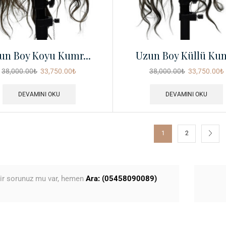
un Boy Koyu Kumr...
Uzun Boy Küllü Kum
38,000.00
₺
33,750.00
₺
38,000.00
₺
33,750.00
₺
DEVAMINI OKU
DEVAMINI OKU
1
2
ir sorunuz mu var, hemen
Ara: (05458090089)