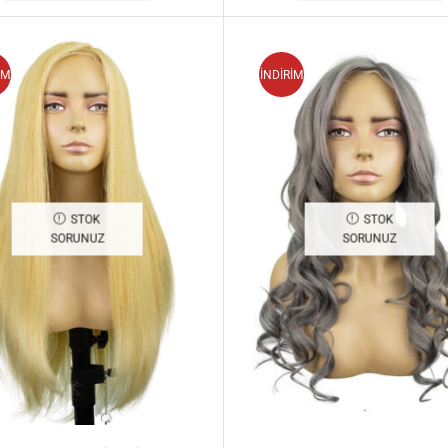
İM
İNDİRİM
STOK
STOK
SORUNUZ
SORUNUZ