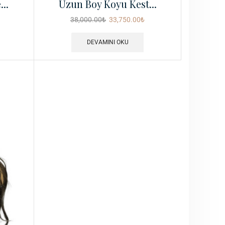
..
Uzun Boy Koyu Kest...
38,000.00
₺
33,750.00
₺
DEVAMINI OKU