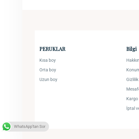
PERUKLAR
Bilgi
Kısa boy
Hakkı
Orta boy
Konu
Uzun boy
Gizlili
Mesafe
Kargo 
İptal v
WhatsApp'tan Sor