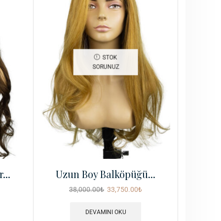
STOK
SORUNUZ
...
Uzun Boy Balköpüğü...
38,000.00
₺
33,750.00
₺
DEVAMINI OKU