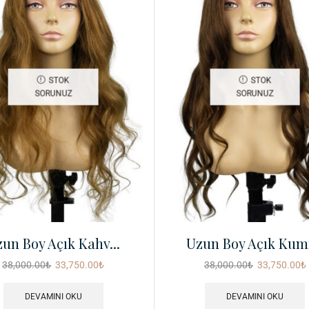
STOK
STOK
SORUNUZ
SORUNUZ
un Boy Açık Kahv...
Uzun Boy Açık Kumr
38,000.00
₺
33,750.00
₺
38,000.00
₺
33,750.00
₺
DEVAMINI OKU
DEVAMINI OKU