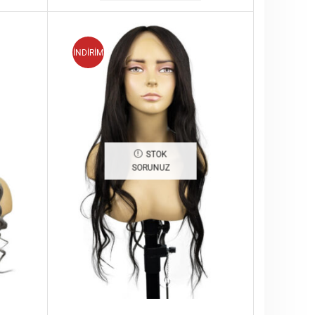
İNDİRİM
STOK
SORUNUZ