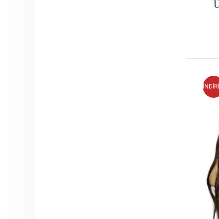
U
İNDİR