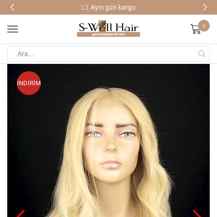
Aynı gün kargo
0
İNDİRİM